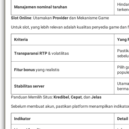
Hindar
Manajemen nominal taruhan
terken
Slot Online
: Utamakan
Provider
dan Mekanisme Game
Untuk slot, yang lebih relevan adalah kualitas penyedia game da
Kriteria
Yang P
Pasti
Transparansi RTP
& volatilitas
sebel
Pilih 
Fitur bonus
yang realistis
popule
Utamak
Stabilitas server
bermai
Panduan Memilih Situs:
Kredibel
,
Cepat
, dan
Jelas
Sebelum membuat akun, pastikan platform menampilkan indikator 
Indikator
Detail