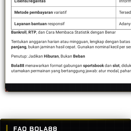
Lisensi/legalitas
Infor
Metode pembayaran
variatif
Tersed
Layanan bantuan
responsif
Adan
Bankroll
,
RTP
, dan Cara Membaca Statistik dengan Benar
Tentukan anggaran harian atau mingguan, lengkap dengan batas 
panjang
, bukan jaminan hasil cepat. Gunakan nominal kecil per se
Penutup: Jadikan
Hiburan
, Bukan
Beban
Bola88
menawarkan format gabungan
sportsbook
dan
slot
, didu
utamakan permainan yang bertanggung jawab: atur modal, pahami r
FAQ BOLA88