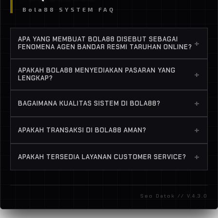
Bola88 SYSTEM FAQ
APA YANG MEMBUAT BOLA88 DISEBUT SEBAGAI
+
FENOMENA AGEN BANDAR RESMI TARUHAN ONLINE?
Karena pertumbuhannya yang konsisten, sistem
APAKAH BOLA88 MENYEDIAKAN PASARAN YANG
+
stabil, serta reputasi layanan profesional yang
LENGKAP?
terus berkembang di Indonesia.
Ya, tersedia berbagai pasaran populer dengan
+
BAGAIMANA KUALITAS SISTEM DI BOLA88?
pembaruan result yang akurat dan tepat waktu.
Platform didukung infrastruktur server yang
+
APAKAH TRANSAKSI DI BOLA88 AMAN?
optimal untuk menjaga performa tetap stabil dan
minim gangguan.
Sistem transaksi dirancang cepat dan dilengkapi
+
APAKAH TERSEDIA LAYANAN CUSTOMER SERVICE?
perlindungan keamanan untuk menjaga data serta
kenyamanan member.
Ya, customer service tersedia 24 jam dengan
respons cepat dan profesional untuk membantu
Seo Datok // V.4.3.0
kebutuhan member.