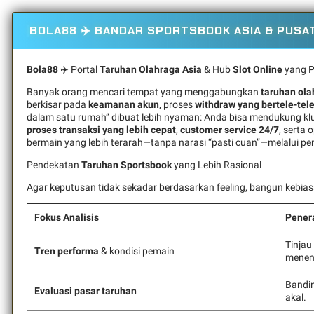
BOLA88 ✈️ BANDAR SPORTSBOOK ASIA & PUS
Bola88
✈️ Portal
Taruhan Olahraga Asia
& Hub
Slot Online
yang P
Banyak orang mencari tempat yang menggabungkan
taruhan ola
berkisar pada
keamanan akun
, proses
withdraw yang bertele-tel
dalam satu rumah” dibuat lebih nyaman: Anda bisa mendukung klub
proses transaksi yang lebih cepat
,
customer service 24/7
, serta
bermain yang lebih terarah—tanpa narasi “pasti cuan”—melalui pemi
Pendekatan
Taruhan Sportsbook
yang Lebih Rasional
Agar keputusan tidak sekadar berdasarkan feeling, bangun kebiasa
Fokus Analisis
Pener
Tinjau
Tren performa
& kondisi pemain
menent
Bandin
Evaluasi pasar taruhan
akal.