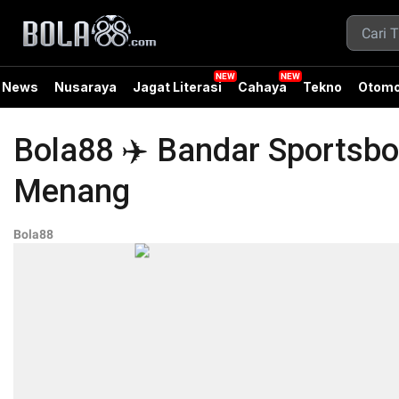
News
Nusaraya
Jagat Literasi
Cahaya
Tekno
Otomo
Bola88 ✈️ Bandar Sportsb
Menang
Bola88